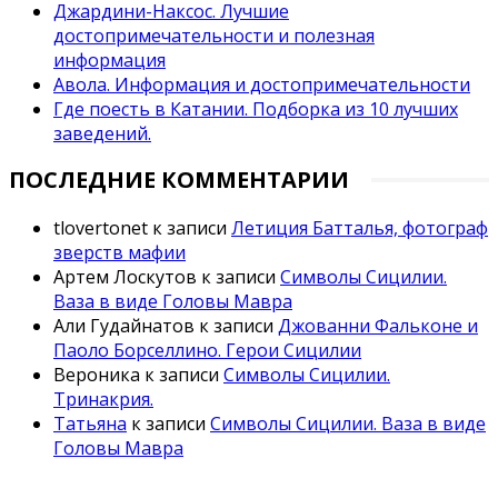
Джардини-Наксос. Лучшие
достопримечательности и полезная
информация
Авола. Информация и достопримечательности
Где поесть в Катании. Подборка из 10 лучших
заведений.
ПОСЛЕДНИЕ КОММЕНТАРИИ
tlovertonet
к записи
Летиция Батталья, фотограф
зверств мафии
Артем Лоскутов
к записи
Символы Сицилии.
Ваза в виде Головы Мавра
Али Гудайнатов
к записи
Джованни Фальконе и
Паоло Борселлино. Герои Сицилии
Вероника
к записи
Символы Сицилии.
Тринакрия.
Татьяна
к записи
Символы Сицилии. Ваза в виде
Головы Мавра